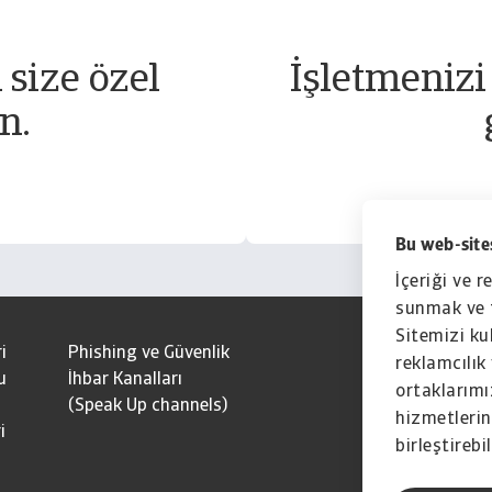
 size özel
İşletmenizi
n.
Bu web-sites
İçeriği ve r
sunmak ve t
Sitemizi kul
i
Phishing ve Güvenlik
reklamcılık 
u
İhbar Kanalları
ortaklarımız
(Speak Up channels)
hizmetlerini
i
birleştirebil