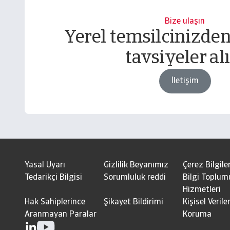
Bize ulaşın
Yerel temsilcinizden
tavsiyeler alı
İletişim
Yasal Uyarı
Gizlilik Beyanımız
Çerez Bilgiler
Tedarikçi Bilgisi
Sorumluluk reddi
Bilgi Toplum
Hizmetleri
Hak Sahiplerince
Şikayet Bildirimi
Kişisel Veriler
Aranmayan Paralar
Koruma