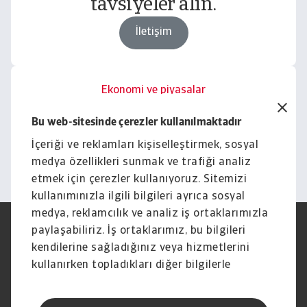
tavsiyeler alın.
İletişim
Ekonomi ve piyasalar
İşletmenizi içgörüler ve
Bu web-sitesinde çerezler kullanılmaktadır
haberlerle güçlendirin.
İçeriği ve reklamları kişiselleştirmek, sosyal
Keşfet
medya özellikleri sunmak ve trafiği analiz
etmek için çerezler kullanıyoruz. Sitemizi
kullanımınızla ilgili bilgileri ayrıca sosyal
medya, reklamcılık ve analiz iş ortaklarımızla
paylaşabiliriz. İş ortaklarımız, bu bilgileri
Yasal Uyarı
Gizlilik Beyanımız
Çerez Bilgileri
Phishing ve Güvenlik
kendilerine sağladığınız veya hizmetlerini
Tedarikçi Bilgisi
Sorumluluk reddi
kullanırken topladıkları diğer bilgilerle
Bilgi Toplumu Hizmetleri
İhbar Kanalları (Speak Up
birleştirebilir.
channels)
Hak Sahiplerince Aranmayan
Şikayet Bildirimi