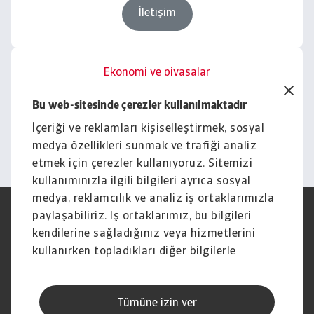
İletişim
Ekonomi ve piyasalar
İşletmenizi içgörüler ve
Bu web-sitesinde çerezler kullanılmaktadır
haberlerle güçlendirin.
İçeriği ve reklamları kişiselleştirmek, sosyal
Keşfet
medya özellikleri sunmak ve trafiği analiz
etmek için çerezler kullanıyoruz. Sitemizi
kullanımınızla ilgili bilgileri ayrıca sosyal
medya, reklamcılık ve analiz iş ortaklarımızla
paylaşabiliriz. İş ortaklarımız, bu bilgileri
Yasal Uyarı
Gizlilik Beyanımız
Çerez Bilgileri
Phishing ve Güvenlik
kendilerine sağladığınız veya hizmetlerini
Tedarikçi Bilgisi
Sorumluluk reddi
kullanırken topladıkları diğer bilgilerle
Bilgi Toplumu Hizmetleri
İhbar Kanalları (Speak Up
birleştirebilir.
channels)
Hak Sahiplerince Aranmayan
Şikayet Bildirimi
Tümüne izin ver
Paralar