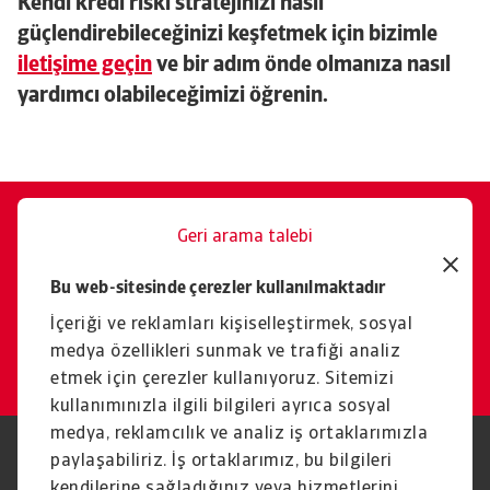
Kendi kredi riski stratejinizi nasıl
güçlendirebileceğinizi keşfetmek için bizimle
iletişime geçin
ve bir adım önde olmanıza nasıl
yardımcı olabileceğimizi öğrenin.
Geri arama talebi
Size memnuniyetle yardımcı
Bu web-sitesinde çerezler kullanılmaktadır
oluruz.
İçeriği ve reklamları kişiselleştirmek, sosyal
İletişim
medya özellikleri sunmak ve trafiği analiz
etmek için çerezler kullanıyoruz. Sitemizi
kullanımınızla ilgili bilgileri ayrıca sosyal
medya, reklamcılık ve analiz iş ortaklarımızla
paylaşabiliriz. İş ortaklarımız, bu bilgileri
Yasal Uyarı
Gizlilik Beyanımız
Çerez Bilgileri
Phishing ve Güvenlik
kendilerine sağladığınız veya hizmetlerini