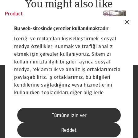
You might also like
Product
To
Credit Insurance
R
Bu web-sitesinde çerezler kullanılmaktadır
Protect your business from unpaid invoices and gain
Th
access to valuable business intelligence
wi
İçeriği ve reklamları kişiselleştirmek, sosyal
medya özellikleri sunmak ve trafiği analiz
etmek için çerezler kullanıyoruz. Sitemizi
kullanımınızla ilgili bilgileri ayrıca sosyal
medya, reklamcılık ve analiz iş ortaklarımızla
paylaşabiliriz. İş ortaklarımız, bu bilgileri
Yasal Uyarı
Gizlilik Beyanımız
Çerez Bilgileri
Phishing ve Güvenlik
kendilerine sağladığınız veya hizmetlerini
Tedarikçi Bilgisi
Sorumluluk reddi
kullanırken topladıkları diğer bilgilerle
Bilgi Toplumu Hizmetleri
İhbar Kanalları (Speak Up
birleştirebilir.
channels)
Hak Sahiplerince Aranmayan
Şikayet Bildirimi
Tümüne izin ver
Paralar
Kişisel Verileri Koruma
Reddet